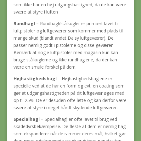
som ikke har en høj udgangshastighed, da de kan være
svære at styre i luften
Rundhagl –
Rundhagl/stålkugler er primært lavet til
luftpistoler og luftgeværer som kommer med plads til
mange skud (blandt andet Daisy luftgeværer). De
passer nemlig godt i pistolerne og disse geværer.
Bemærk at nogle luftpistoler med magasin kun kan
bruge stålkuglerne og ikke rundhaglene, da der kan
være en smule forskel på dem.
Højhastighedshagl
–
Højhastighedshaglene er
specielle ved at de har en form og evt. en coating som
gør at udgangshastigheden på dit luftgevær øges med
op til 25%. De er desuden ofte lette og kan derfor være
svære at styre i meget hårdt skydende luftgeværer.
Specialhagl
– Specialhagl er ofte lavet til brug ved
skadedyrsbekæmpelse. De fleste af dem er nemlig hagl
som ekspanderer når de rammer deres mål, hvilket gør
dem mere ødelæggende og giver dybere penetration.