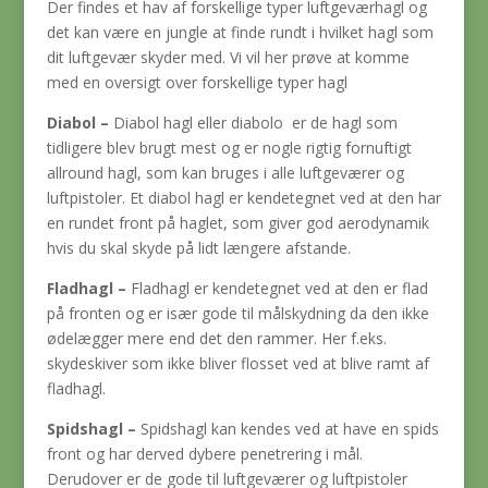
Der findes et hav af forskellige typer luftgeværhagl og
det kan være en jungle at finde rundt i hvilket hagl som
dit luftgevær skyder med. Vi vil her prøve at komme
med en oversigt over forskellige typer hagl
Diabol –
Diabol hagl eller diabolo er de hagl som
tidligere blev brugt mest og er nogle rigtig fornuftigt
allround hagl, som kan bruges i alle luftgeværer og
luftpistoler. Et diabol hagl er kendetegnet ved at den har
en rundet front på haglet, som giver god aerodynamik
hvis du skal skyde på lidt længere afstande.
Fladhagl –
Fladhagl er kendetegnet ved at den er flad
på fronten og er især gode til målskydning da den ikke
ødelægger mere end det den rammer. Her f.eks.
skydeskiver som ikke bliver flosset ved at blive ramt af
fladhagl.
Spidshagl –
Spidshagl kan kendes ved at have en spids
front og har derved dybere penetrering i mål.
Derudover er de gode til luftgeværer og luftpistoler