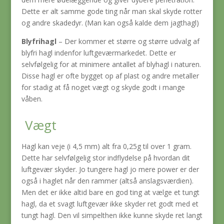
Dette er alt samme gode ting når man skal skyde rotter
og andre skadedyr. (Man kan også kalde dem jagthagl)
Blyfrihagl
– Der kommer et større og større udvalg af
blyfri hagl indenfor luftgeværmarkedet. Dette er
selvfølgelig for at minimere antallet af blyhagl i naturen.
Disse hagl er ofte bygget op af plast og andre metaller
for stadig at få noget vægt og skyde godt i mange
våben.
Vægt
Hagl kan veje (i 4,5 mm) alt fra 0,25g til over 1 gram.
Dette har selvfølgelig stor indflydelse på hvordan dit
luftgevær skyder. Jo tungere hagl jo mere power er der
også i haglet når den rammer (altså anslagsværdien).
Men det er ikke altid bare en god ting at vælge et tungt
hagl, da et svagt luftgevær ikke skyder ret godt med et
tungt hagl. Den vil simpelthen ikke kunne skyde ret langt