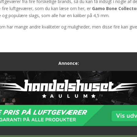
uftgeværer fra fire forskellige brands, så du kan få indsigt i nogle af d
 fire luftgeværer, som du kan læse om her, er
Gamo Bone Collector
 og populære slags, som alle har en kaliber på 4,5 mm.
som har mange andre kvaliteter og muligheder, men disse fire kan give
Annonce: