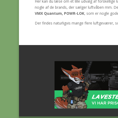
Her kan du læse om et lille udvalg af forskellige l
nogle af de brands, der sælger luftvåben mm. De
VMX Quantum, POWR-LOK
, som er nogle gode
Der findes naturligvis mange flere luftgeværer, 