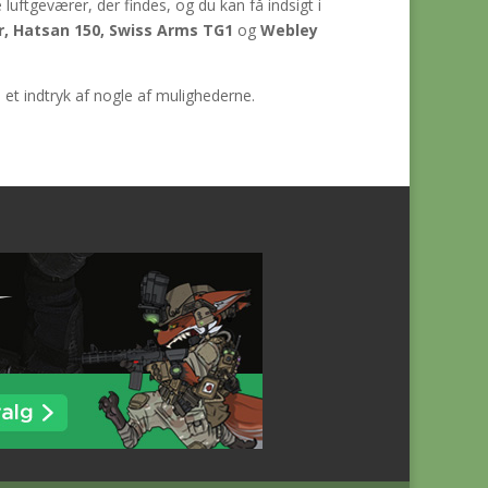
e luftgeværer, der findes, og du kan få indsigt i
, Hatsan 150, Swiss Arms TG1
og
Webley
 et indtryk af nogle af mulighederne.