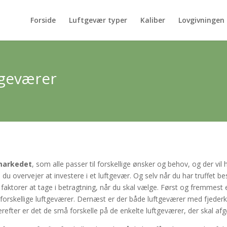
Forside
Luftgevær typer
Kaliber
Lovgivningen
tgeværer
markedet
, som alle passer til forskellige ønsker og behov, og der vil 
 du overvejer at investere i et luftgevær. Og selv når du har truffet 
e faktorer at tage i betragtning, når du skal vælge. Først og fremmest
er forskellige luftgeværer. Dernæst er der både luftgeværer med fje
efter er det de små forskelle på de enkelte luftgeværer, der skal afgø